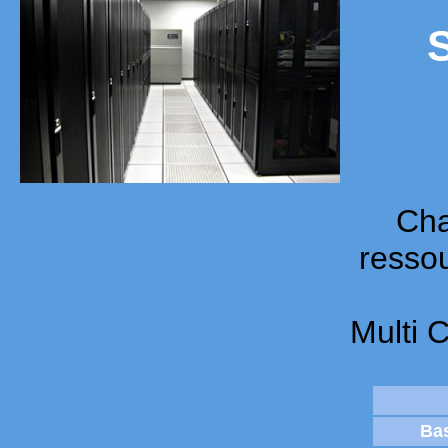
Cha
ressou
Multi 
Ba