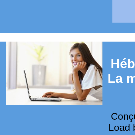
Héb
La m
Conçu
Load b