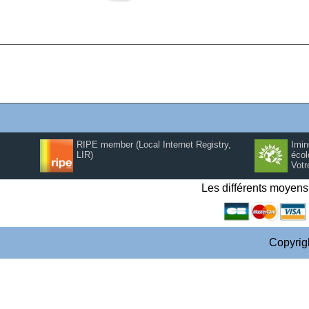
RIPE member (Local Internet Registry,
Imin
LIR)
écol
Votr
Les différents moyen
Copyrig