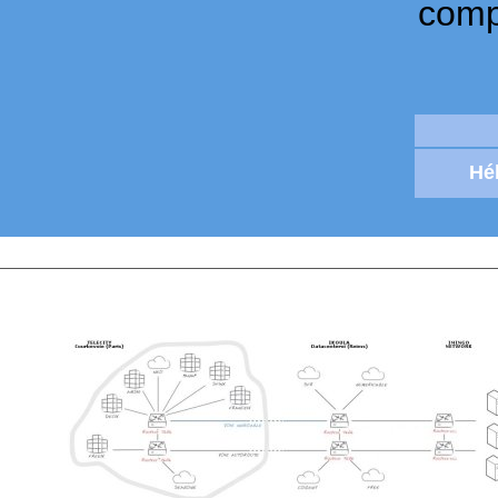
compt
Hé