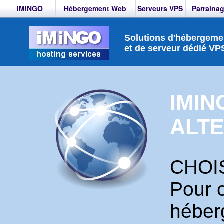
IMINGO
Hébergement Web
Serveurs VPS
Parraina
Solutions d'hébergemen
et de serveur dédié VP
IMIN
ALTE
CHOIS
Pour 
héber